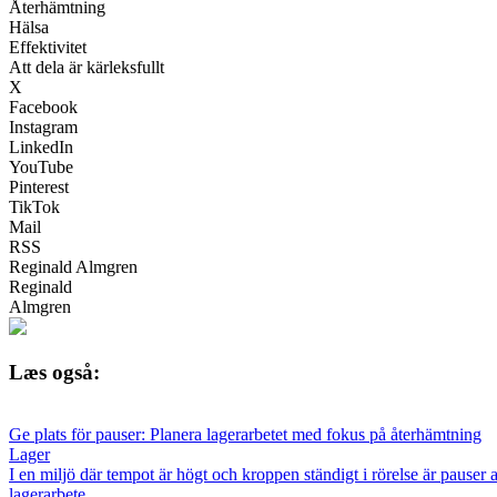
Återhämtning
Hälsa
Effektivitet
Att dela är kärleksfullt
X
Facebook
Instagram
LinkedIn
YouTube
Pinterest
TikTok
Mail
RSS
Reginald Almgren
Reginald
Almgren
Læs også:
Ge plats för pauser: Planera lagerarbetet med fokus på återhämtning
Lager
I en miljö där tempot är högt och kroppen ständigt i rörelse är pauser 
lagerarbete.