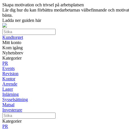
Skapa motivation och trivsel på arbetsplatsen
Lär dig hur du kan förbättra medarbetarnas välbefinnande och motivation
bästa.
Ladda ner guiden här
Kundtorget
Mitt konto
Kom igång
Nyhetsbrev
Kategorier
PR
Events
Revision
Kontor
Arrende
Lager
Inlärning
Sysselsättning
Matsal
Investerare
Kategorier
PR