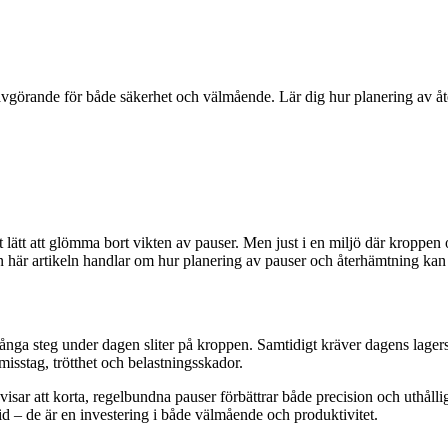
avgörande för både säkerhet och välmående. Lär dig hur planering av åter
det lätt att glömma bort vikten av pauser. Men just i en miljö där kroppen
Den här artikeln handlar om hur planering av pauser och återhämtning kan 
ånga steg under dagen sliter på kroppen. Samtidigt kräver dagens lagers
isstag, trötthet och belastningsskador.
isar att korta, regelbundna pauser förbättrar både precision och uthålli
tid – de är en investering i både välmående och produktivitet.