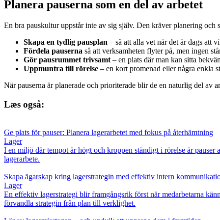
Planera pauserna som en del av arbetet
En bra paus­kultur uppstår inte av sig själv. Den kräver planering och s
Skapa en tydlig pausplan
– så att alla vet när det är dags att v
Fördela pauserna
så att verksamheten flyter på, men ingen står
Gör pausrummet trivsamt
– en plats där man kan sitta bekvämt,
Uppmuntra till rörelse
– en kort promenad eller några enkla st
När pauserna är planerade och prioriterade blir de en naturlig del av 
Læs også:
Ge plats för pauser: Planera lagerarbetet med fokus på återhämtning
Lager
I en miljö där tempot är högt och kroppen ständigt i rörelse är pauser 
lagerarbete.
Skapa ägarskap kring lagerstrategin med effektiv intern kommunikati
Lager
En effektiv lagerstrategi blir framgångsrik först när medarbetarna k
förvandla strategin från plan till verklighet.