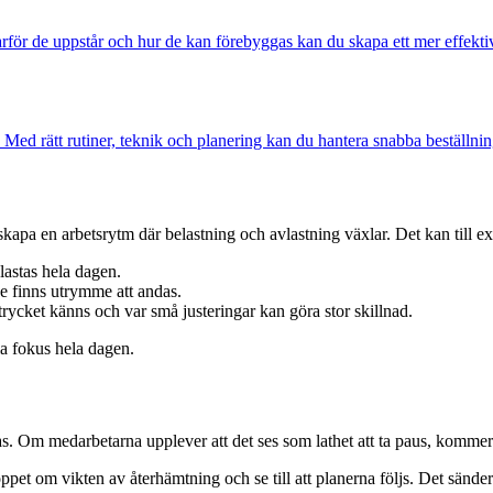
rför de uppstår och hur de kan förebyggas kan du skapa ett mer effektivt, 
Med rätt rutiner, teknik och planering kan du hantera snabba beställninga
kapa en arbetsrytm där belastning och avlastning växlar. Det kan till e
lastas hela dagen.
de finns utrymme att andas.
 trycket känns och var små justeringar kan göra stor skillnad.
la fokus hela dagen.
ras. Om medarbetarna upplever att det ses som lathet att ta paus, komm
öppet om vikten av återhämtning och se till att planerna följs. Det sänder