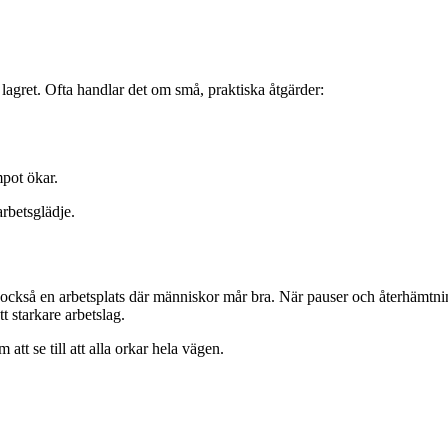
å lagret. Ofta handlar det om små, praktiska åtgärder:
mpot ökar.
rbetsglädje.
t är också en arbetsplats där människor mår bra. När pauser och återhämtn
tt starkare arbetslag.
att se till att alla orkar hela vägen.