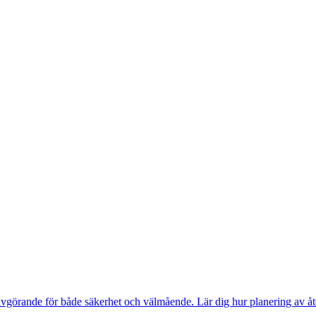
avgörande för både säkerhet och välmående. Lär dig hur planering av åter