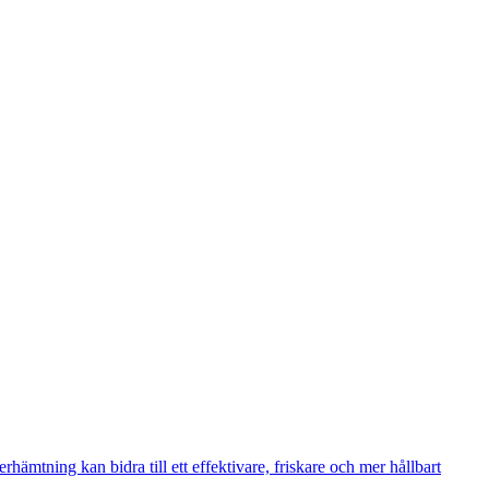
hämtning kan bidra till ett effektivare, friskare och mer hållbart