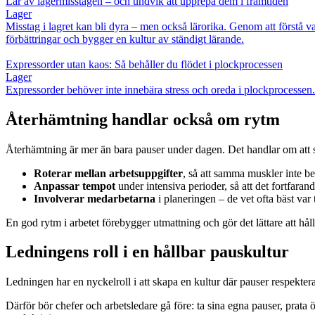
Lär av lagermisstagen – och undvik att upprepa dem i framtiden
Lager
Misstag i lagret kan bli dyra – men också lärorika. Genom att förstå va
förbättringar och bygger en kultur av ständigt lärande.
Expressorder utan kaos: Så behåller du flödet i plockprocessen
Lager
Expressorder behöver inte innebära stress och oreda i plockprocessen. 
Återhämtning handlar också om rytm
Återhämtning är mer än bara pauser under dagen. Det handlar om att s
Roterar mellan arbetsuppgifter
, så att samma muskler inte be
Anpassar tempot
under intensiva perioder, så att det fortfaran
Involverar medarbetarna
i planeringen – de vet ofta bäst var
En god rytm i arbetet förebygger utmattning och gör det lättare att hål
Ledningens roll i en hållbar paus­kultur
Ledningen har en nyckelroll i att skapa en kultur där pauser respekte
Därför bör chefer och arbetsledare gå före: ta sina egna pauser, prata 