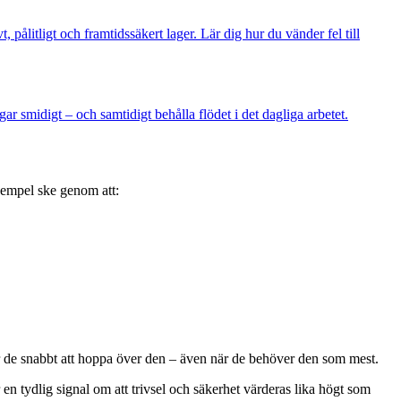
pålitligt och framtidssäkert lager. Lär dig hur du vänder fel till
r smidigt – och samtidigt behålla flödet i det dagliga arbetet.
xempel ske genom att:
er de snabbt att hoppa över den – även när de behöver den som mest.
 en tydlig signal om att trivsel och säkerhet värderas lika högt som