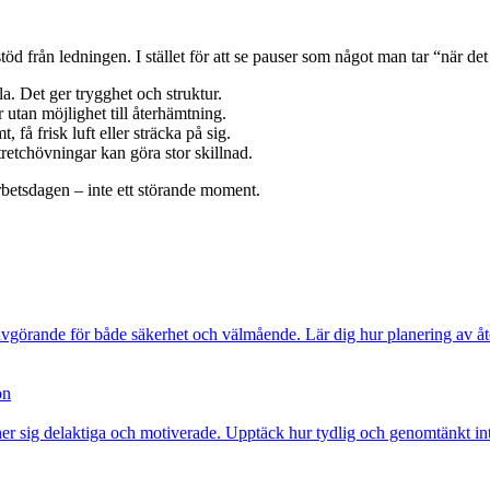
töd från ledningen. I stället för att se pauser som något man tar “när det
ila. Det ger trygghet och struktur.
 utan möjlighet till återhämtning.
 få frisk luft eller sträcka på sig.
retchövningar kan göra stor skillnad.
arbetsdagen – inte ett störande moment.
avgörande för både säkerhet och välmående. Lär dig hur planering av åter
on
änner sig delaktiga och motiverade. Upptäck hur tydlig och genomtänkt