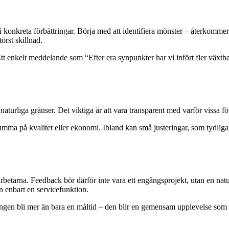
 i konkreta förbättringar. Börja med att identifiera mönster – återkomme
örst skillnad.
 enkelt meddelande som “Efter era synpunkter har vi infört fler växtbase
naturliga gränser. Det viktiga är att vara transparent med varför vissa f
umma på kvalitet eller ekonomi. Ibland kan små justeringar, som tydligare
tarna. Feedback bör därför inte vara ett engångsprojekt, utan en natu
n enbart en servicefunktion.
ningen bli mer än bara en måltid – den blir en gemensam upplevelse som 