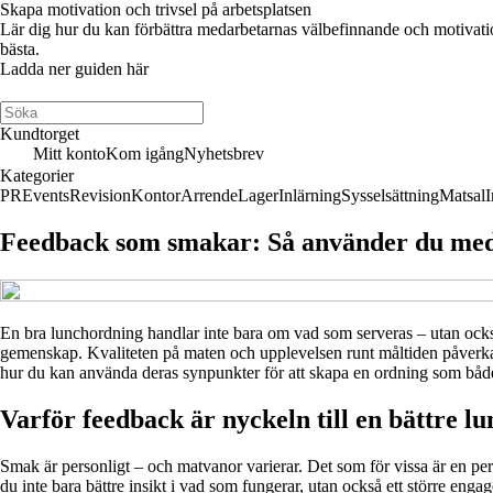
Skapa motivation och trivsel på arbetsplatsen
Lär dig hur du kan förbättra medarbetarnas välbefinnande och motivation 
bästa.
Ladda ner guiden här
Kundtorget
Mitt konto
Kom igång
Nyhetsbrev
Kategorier
PR
Events
Revision
Kontor
Arrende
Lager
Inlärning
Sysselsättning
Matsal
I
Feedback som smakar: Så använder du meda
En bra lunchordning handlar inte bara om vad som serveras – utan ocks
gemenskap. Kvaliteten på maten och upplevelsen runt måltiden påverkar 
hur du kan använda deras synpunkter för att skapa en ordning som både
Varför feedback är nyckeln till en bättre l
Smak är personligt – och matvanor varierar. Det som för vissa är en per
du inte bara bättre insikt i vad som fungerar, utan också ett större en