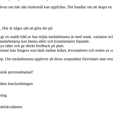
 även om inte alla önskemål kan uppfyllas. Det handlar om att skapa en k
 Här är några sätt att göra det på:
n ge en snabb bild av hur nöjda medarbetarna är med smak, variation och
är medarbetarna kan lämna idéer och kommentarer löpande.
ya rätter och ge direkt feedback på plats.
etare kan fungera som länk mellan köket, leverantören och resten av o
upp. Om medarbetarna upplever att deras synpunkter försvinner utan resul
assisk personalmatsal?
ättra lunchordningen
ering
edelskvaliteten