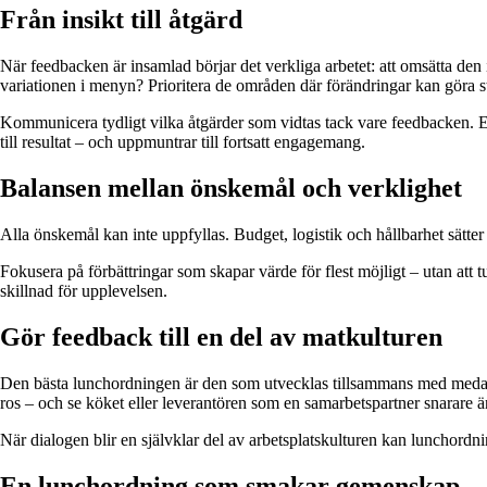
Från insikt till åtgärd
När feedbacken är insamlad börjar det verkliga arbetet: att omsätta den
variationen i menyn? Prioritera de områden där förändringar kan göra st
Kommunicera tydligt vilka åtgärder som vidtas tack vare feedbacken. Ett
till resultat – och uppmuntrar till fortsatt engagemang.
Balansen mellan önskemål och verklighet
Alla önskemål kan inte uppfyllas. Budget, logistik och hållbarhet sätter 
Fokusera på förbättringar som skapar värde för flest möjligt – utan att t
skillnad för upplevelsen.
Gör feedback till en del av matkulturen
Den bästa lunchordningen är den som utvecklas tillsammans med medarbe
ros – och se köket eller leverantören som en samarbetspartner snarare ä
När dialogen blir en självklar del av arbetsplatskulturen kan lunchord
En lunchordning som smakar gemenskap