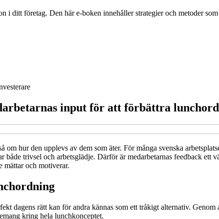
i ditt företag. Den här e-boken innehåller strategier och metoder som frä
nvesterare
rbetarnas input för att förbättra lunchor
å om hur den upplevs av dem som äter. För många svenska arbetsplatser
både trivsel och arbetsglädje. Därför är medarbetarnas feedback ett vä
 mättar och motiverar.
unchordning
fekt dagens rätt kan för andra kännas som ett tråkigt alternativ. Genom 
gagemang kring hela lunchkonceptet.