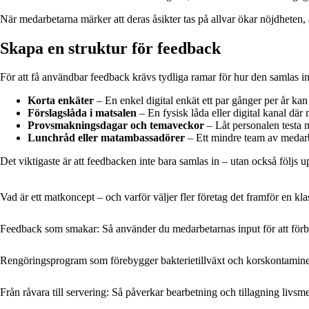
När medarbetarna märker att deras åsikter tas på allvar ökar nöjdheten,
Skapa en struktur för feedback
För att få användbar feedback krävs tydliga ramar för hur den samlas in.
Korta enkäter
– En enkel digital enkät ett par gånger per år ka
Förslagslåda i matsalen
– En fysisk låda eller digital kanal d
Provsmakningsdagar och temaveckor
– Låt personalen testa n
Lunchråd eller matambassadörer
– Ett mindre team av medarb
Det viktigaste är att feedbacken inte bara samlas in – utan också följs 
Vad är ett matkoncept – och varför väljer fler företag det framför en kl
Feedback som smakar: Så använder du medarbetarnas input för att förb
Rengöringsprogram som förebygger bakterietillväxt och korskontamin
Från råvara till servering: Så påverkar bearbetning och tillagning livsm