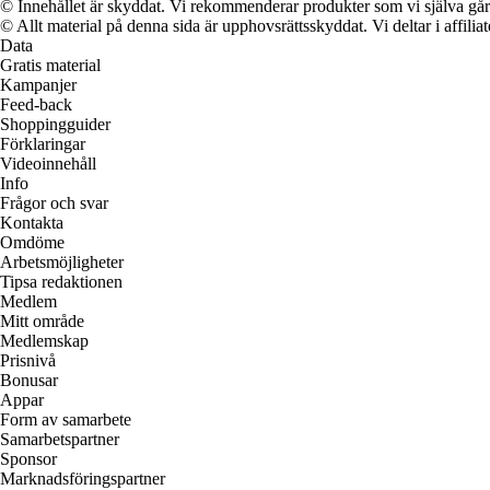
© Innehållet är skyddat. Vi rekommenderar produkter som vi själva går 
© Allt material på denna sida är upphovsrättsskyddat. Vi deltar i affilia
Data
Gratis material
Kampanjer
Feed-back
Shoppingguider
Förklaringar
Videoinnehåll
Info
Frågor och svar
Kontakta
Omdöme
Arbetsmöjligheter
Tipsa redaktionen
Medlem
Mitt område
Medlemskap
Prisnivå
Bonusar
Appar
Form av samarbete
Samarbetspartner
Sponsor
Marknadsföringspartner