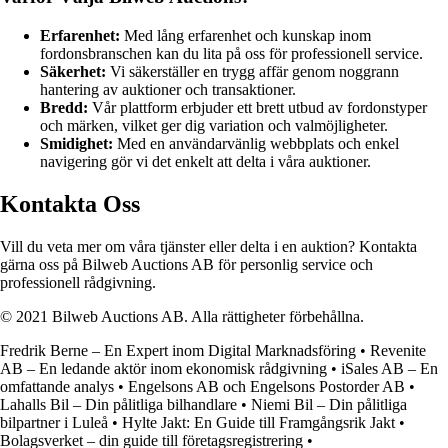
Erfarenhet:
Med lång erfarenhet och kunskap inom
fordonsbranschen kan du lita på oss för professionell service.
Säkerhet:
Vi säkerställer en trygg affär genom noggrann
hantering av auktioner och transaktioner.
Bredd:
Vår plattform erbjuder ett brett utbud av fordonstyper
och märken, vilket ger dig variation och valmöjligheter.
Smidighet:
Med en användarvänlig webbplats och enkel
navigering gör vi det enkelt att delta i våra auktioner.
Kontakta Oss
Vill du veta mer om våra tjänster eller delta i en auktion? Kontakta
gärna oss på Bilweb Auctions AB för personlig service och
professionell rådgivning.
© 2021 Bilweb Auctions AB. Alla rättigheter förbehållna.
Fredrik Berne – En Expert inom Digital Marknadsföring
•
Revenite
AB – En ledande aktör inom ekonomisk rådgivning
•
iSales AB – En
omfattande analys
•
Engelsons AB och Engelsons Postorder AB
•
Lahalls Bil – Din pålitliga bilhandlare
•
Niemi Bil – Din pålitliga
bilpartner i Luleå
•
Hylte Jakt: En Guide till Framgångsrik Jakt
•
Bolagsverket – din guide till företagsregistrering
•