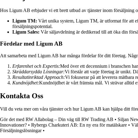
Hos Ligum AB erbjuder vi ett brett utbud av tjänster inom försäljning 
Ligum TM:
Vårt unika system, Ligum TM, är utformat för att e
försäljningspotential.
Ligum Sales:
Vår säljavdelning är dedikerad till att öka din förs
Fördelar med Ligum AB
Att samarbeta med Ligum AB har många fördelar för ditt företag. Några 
Erfarenhet och Expertis:
Med över ett decennium i branschen har 
Skräddarsydda Lösningar:
Vi förstår att varje företag är unikt.
Resultatinriktad Approach:
Vi fokuserar på att leverera mätbara r
Kundnöjdhet:
Kundnöjdhet är vårt främsta mål. Vi strävar alltid e
Kontakta Oss
Vill du veta mer om våra tjänster och hur Ligum AB kan hjälpa ditt föret
Gör det med RW Allabolag – Din väg till RW Trading AB
•
Siljan New
Innovationer?
•
Rybergs Charkuteri AB: En ny era för matälskare
•
Väl
Försäljningslösningar
•