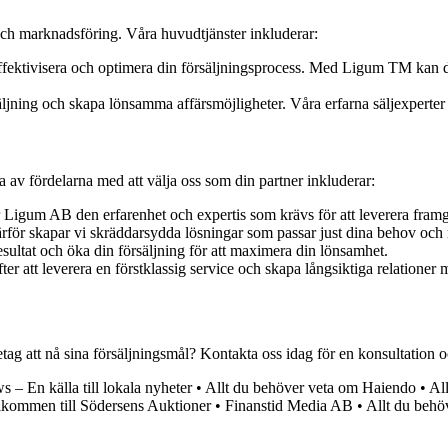
och marknadsföring. Våra huvudtjänster inkluderar:
ffektivisera och optimera din försäljningsprocess. Med Ligum TM kan du
äljning och skapa lönsamma affärsmöjligheter. Våra erfarna säljexperter a
av fördelarna med att välja oss som din partner inkluderar:
Ligum AB den erfarenhet och expertis som krävs för att leverera framg
 Därför skapar vi skräddarsydda lösningar som passar just dina behov och
esultat och öka din försäljning för att maximera din lönsamhet.
fter att leverera en förstklassig service och skapa långsiktiga relationer
ag att nå sina försäljningsmål? Kontakta oss idag för en konsultation oc
s – En källa till lokala nyheter
•
Allt du behöver veta om Haiendo
•
Al
kommen till Södersens Auktioner
•
Finanstid Media AB
•
Allt du behö