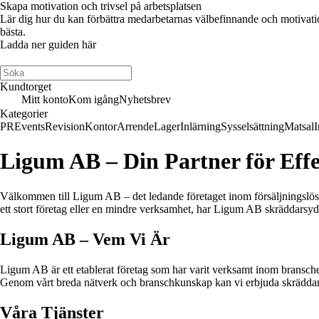
Skapa motivation och trivsel på arbetsplatsen
Lär dig hur du kan förbättra medarbetarnas välbefinnande och motivation 
bästa.
Ladda ner guiden här
Kundtorget
Mitt konto
Kom igång
Nyhetsbrev
Kategorier
PR
Events
Revision
Kontor
Arrende
Lager
Inlärning
Sysselsättning
Matsal
I
Ligum AB – Din Partner för Effe
Välkommen till Ligum AB – det ledande företaget inom försäljningslösn
ett stort företag eller en mindre verksamhet, har Ligum AB skräddarsydd
Ligum AB – Vem Vi Är
Ligum AB är ett etablerat företag som har varit verksamt inom branschen
Genom vårt breda nätverk och branschkunskap kan vi erbjuda skräddars
Våra Tjänster