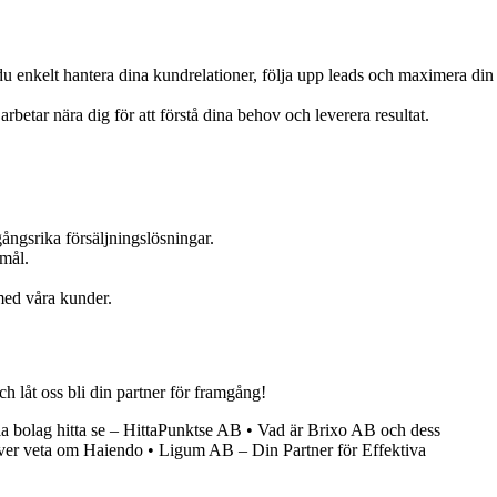
 enkelt hantera dina kundrelationer, följa upp leads och maximera din
rbetar nära dig för att förstå dina behov och leverera resultat.
ångsrika försäljningslösningar.
 mål.
 med våra kunder.
h låt oss bli din partner för framgång!
la bolag hitta se – HittaPunktse AB
•
Vad är Brixo AB och dess
ver veta om Haiendo
•
Ligum AB – Din Partner för Effektiva