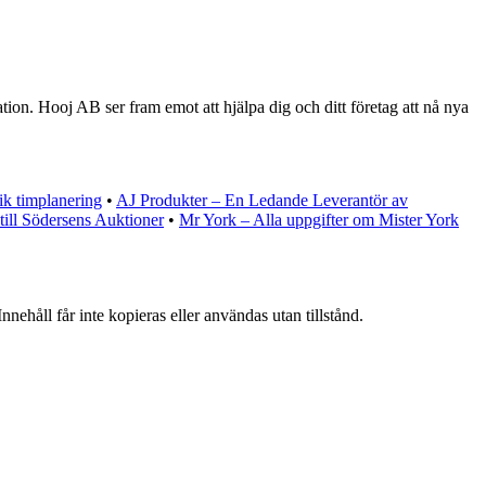
ion. Hooj AB ser fram emot att hjälpa dig och ditt företag att nå nya
ik timplanering
•
AJ Produkter – En Ledande Leverantör av
ill Södersens Auktioner
•
Mr York – Alla uppgifter om Mister York
nehåll får inte kopieras eller användas utan tillstånd.