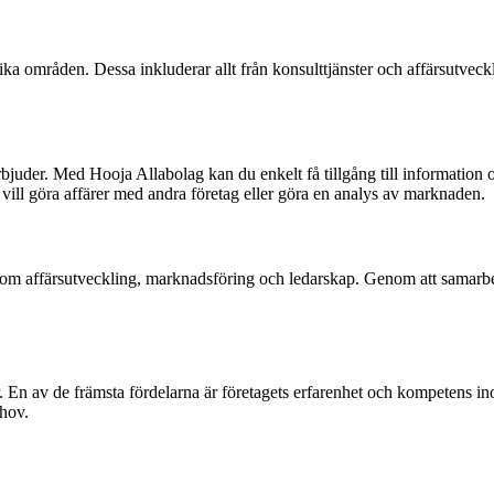
ka områden. Dessa inkluderar allt från konsulttjänster och affärsutveckl
uder. Med Hooja Allabolag kan du enkelt få tillgång till information om
m vill göra affärer med andra företag eller göra en analys av marknaden.
nom affärsutveckling, marknadsföring och ledarskap. Genom att samarbe
r. En av de främsta fördelarna är företagets erfarenhet och kompeten
ehov.