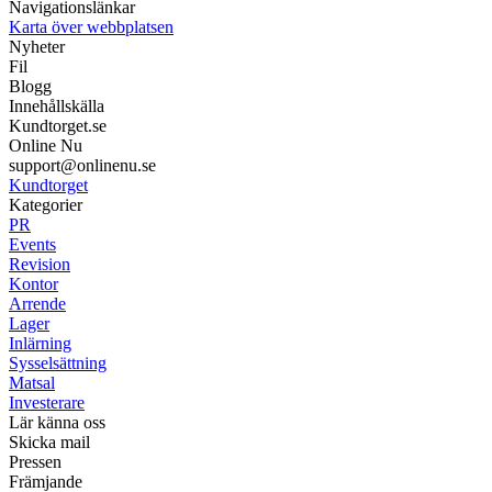
Navigationslänkar
Karta över webbplatsen
Nyheter
Fil
Blogg
Innehållskälla
Kundtorget.se
Online Nu
support@onlinenu.se
Kundtorget
Kategorier
PR
Events
Revision
Kontor
Arrende
Lager
Inlärning
Sysselsättning
Matsal
Investerare
Lär känna oss
Skicka mail
Pressen
Främjande