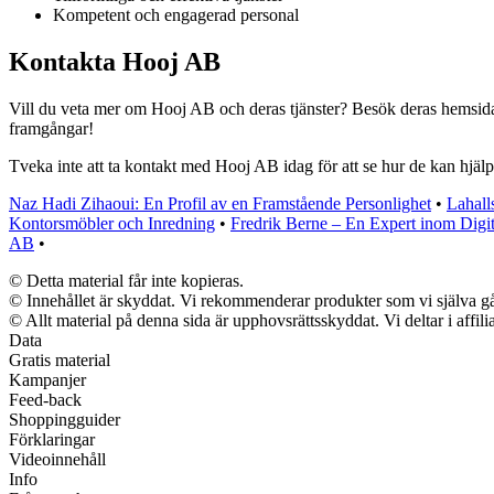
Kompetent och engagerad personal
Kontakta Hooj AB
Vill du veta mer om Hooj AB och deras tjänster? Besök deras hemsida f
framgångar!
Tveka inte att ta kontakt med Hooj AB idag för att se hur de kan hjälpa
Naz Hadi Zihaoui: En Profil av en Framstående Personlighet
•
Lahalls
Kontorsmöbler och Inredning
•
Fredrik Berne – En Expert inom Digi
AB
•
© Detta material får inte kopieras.
© Innehållet är skyddat. Vi rekommenderar produkter som vi själva går
© Allt material på denna sida är upphovsrättsskyddat. Vi deltar i affil
Data
Gratis material
Kampanjer
Feed-back
Shoppingguider
Förklaringar
Videoinnehåll
Info