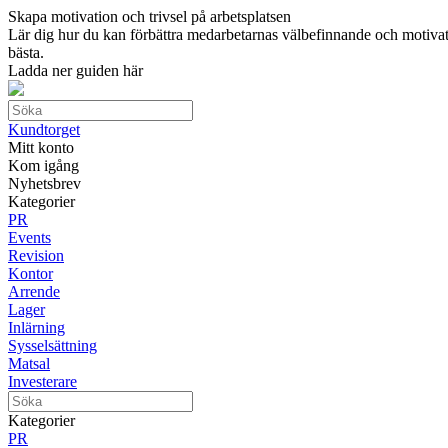
Skapa motivation och trivsel på arbetsplatsen
Lär dig hur du kan förbättra medarbetarnas välbefinnande och motivation
bästa.
Ladda ner guiden här
Kundtorget
Mitt konto
Kom igång
Nyhetsbrev
Kategorier
PR
Events
Revision
Kontor
Arrende
Lager
Inlärning
Sysselsättning
Matsal
Investerare
Kategorier
PR