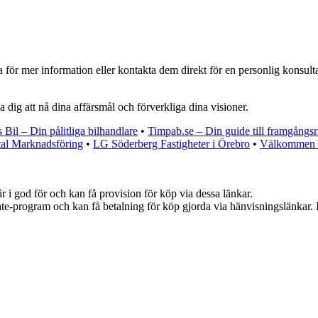
ör mer information eller kontakta dem direkt för en personlig konsultat
 dig att nå dina affärsmål och förverkliga dina visioner.
 Bil – Din pålitliga bilhandlare
•
Timpab.se – Din guide till framgångsr
tal Marknadsföring
•
LG Söderberg Fastigheter i Örebro
•
Välkommen t
 i god för och kan få provision för köp via dessa länkar.
iate-program och kan få betalning för köp gjorda via hänvisningslänkar. In